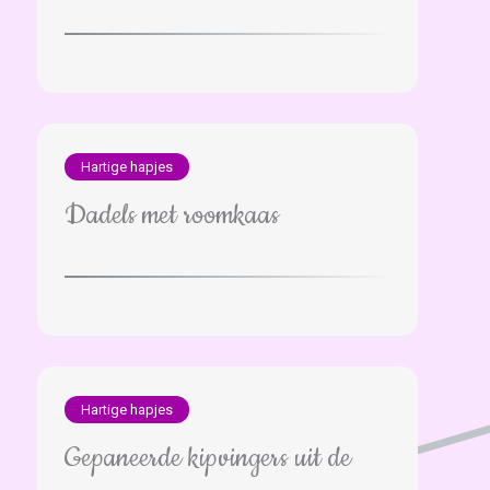
Hartige hapjes
Dadels met roomkaas
Hartige hapjes
Gepaneerde kipvingers uit de