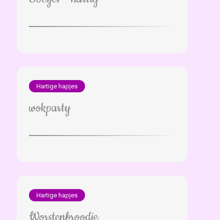
Hartige hapjes
wokparty
Hartige hapjes
Worstenbroodje