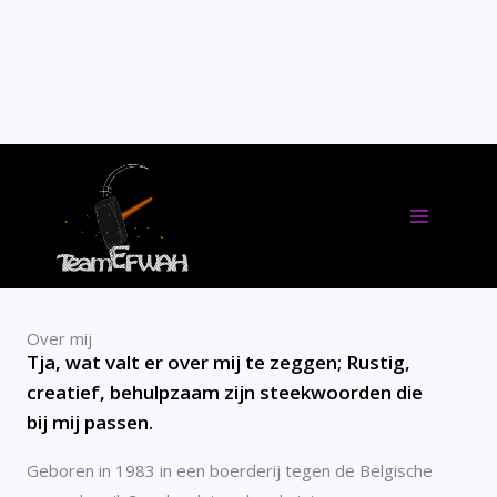
Skip
to
content
Over mij
Tja, wat valt er over mij te zeggen; Rustig,
creatief, behulpzaam zijn steekwoorden die
bij mij passen.
Geboren in 1983 in een boerderij tegen de Belgische