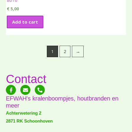
8016
€
5,00
Add to cart
1
2
→
Contact
F
E
P
a
n
h
c
v
o
EFWAH's kralenboompjes, houtbranden en
e
e
n
meer
b
l
e
o
o
-
Achterwetering 2
o
p
a
2871 RK Schoonhoven
k
e
l
-
t