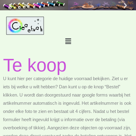
Skip
to
content
Main
Menu
Te koop
U kunt hier per categorie de huidige voorraad bekijken. Ziet u er
iets bij welke u wilt hebben? Dan kunt u op de knop “Bestel”
klikken. U wordt dan doorgestuurd naar google forms waarbij het
artikelnummer automatisch is ingevuld. Het artikelnummer is ook
onder elke foto te zien en bestaat uit 4 cijfers. Nadat u het bestel
formulier heeft ingevuld krijgt u informatie over de betaling (via
overboeking of tikkie). Aangezien deze objecten op voorraad zijn,
worden deze direct verstuurd zodra de betaling ontvangen is. Het