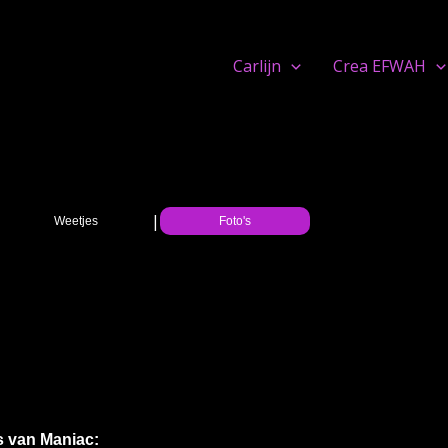
Carlijn
Crea EFWAH
|
|
Weetjes
Foto's
s van Maniac: