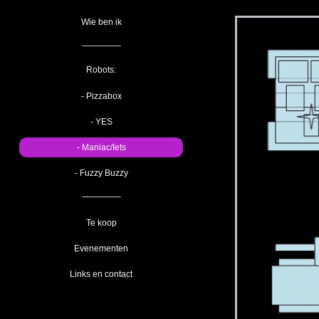
Wie ben ik
————–
Robots:
- Pizzabox
- YES
- Maniac/Iets
- Fuzzy Buzzy
————–
Te koop
Evenementen
Links en contact