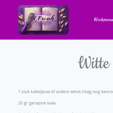
Skip
to
content
Weekmen
Witte
1 stuk kabeljauw of andere witvis (mag nog bevro
20 gr gerapste kaas