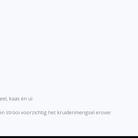
eel, kaas en ui
t en strooi voorzichtig het kruidenmengsel erover