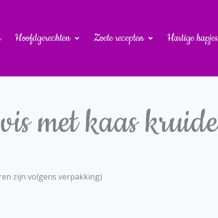
u
Hoofdgerechten
Zoete recepten
Hartige hapjes
 vis met kaas kruide
ren zijn volgens verpakking)