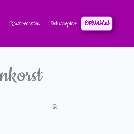
Kerst recepten
Test recepten
EFWAH.nl
nkorst