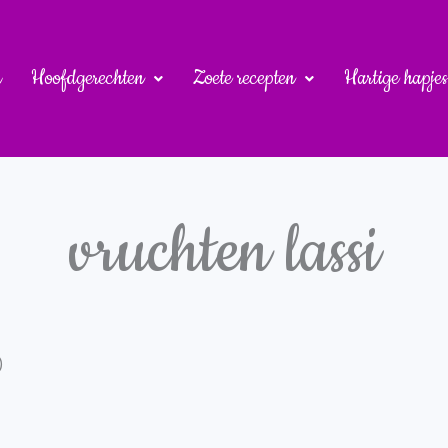
u
Hoofdgerechten
Zoete recepten
Hartige hapjes
vruchten lassi
)