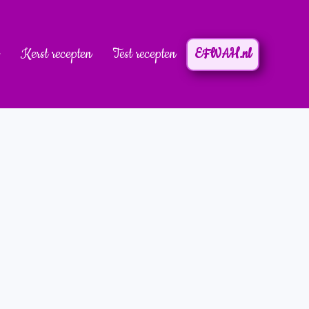
Kerst recepten
Test recepten
EFWAH.nl