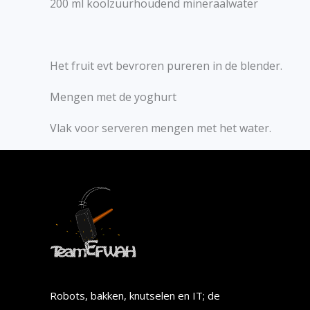
200 ml koolzuurhoudend mineraalwater
Het fruit evt bevroren pureren in de blender.
Mengen met de yoghurt
Vlak voor serveren mengen met het water.
Robots, bakken, knutselen en IT; de