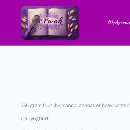
Skip
to
content
Weekmen
350 gram fruit (bv mango, ananas of bosvruchten
0,5 l yoghurt