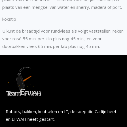
plaats van een mengsel van water en sherry, madera of port.
kokstip
U kunt de braadtijd voor rundvlees als volgt vaststellen: reken
voor rosé 55 min. per kilo plus nog 45 min., en voor
doorbakken vlees 65 min. per kilo plus nog 45 min.
Robots, bakken, knutselen en IT; de soep die Carlijn heet
en EFWAH heeft gestart.