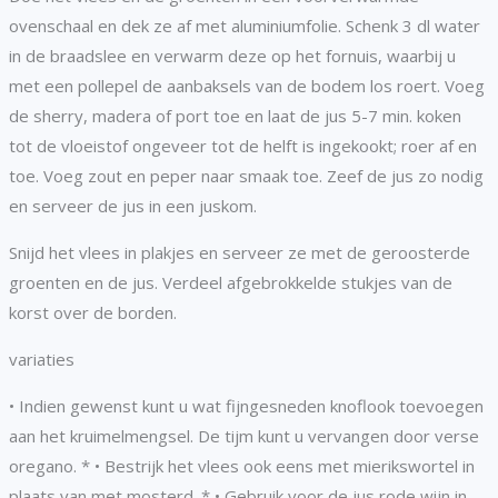
ovenschaal en dek ze af met aluminiumfolie. Schenk 3 dl water
in de braadslee en verwarm deze op het fornuis, waarbij u
met een pollepel de aanbaksels van de bodem los roert. Voeg
de sherry, madera of port toe en laat de jus 5-7 min. koken
tot de vloeistof ongeveer tot de helft is ingekookt; roer af en
toe. Voeg zout en peper naar smaak toe. Zeef de jus zo nodig
en serveer de jus in een juskom.
Snijd het vlees in plakjes en serveer ze met de geroosterde
groenten en de jus. Verdeel afgebrokkelde stukjes van de
korst over de borden.
variaties
• Indien gewenst kunt u wat fijngesneden knoflook toevoegen
aan het kruimelmengsel. De tijm kunt u vervangen door verse
oregano. * • Bestrijk het vlees ook eens met mierikswortel in
plaats van met mosterd. * • Gebruik voor de jus rode wijn in