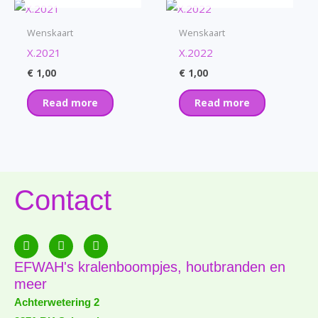
Wenskaart
Wenskaart
X.2021
X.2022
€
1,00
€
1,00
Read more
Read more
Contact
F
E
P
a
n
h
c
v
o
EFWAH's kralenboompjes, houtbranden en
e
e
n
meer
b
l
e
o
o
-
Achterwetering 2
o
p
a