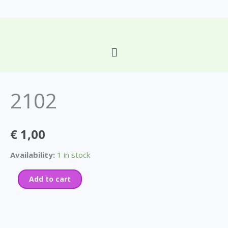
Skip
to
content
Main
2102
Menu
quantity
2102
€
1,00
Availability:
1 in stock
Add to cart