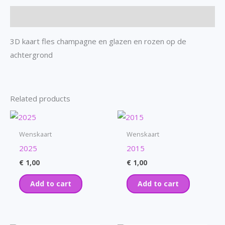
Description
3D kaart fles champagne en glazen en rozen op de
achtergrond
Related products
Wenskaart
Wenskaart
2025
2015
€
1,00
€
1,00
Add to cart
Add to cart
OUT OF STOCK
OUT OF STOCK