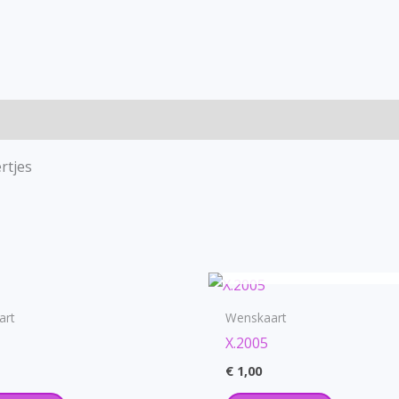
rtjes
OUT OF STOCK
art
Wenskaart
X.2005
€
1,00