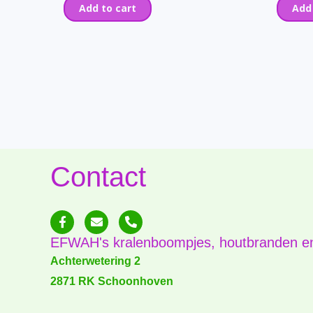
Add to cart
Add
Contact
F
E
P
a
n
h
c
v
o
EFWAH's kralenboompjes, houtbranden e
e
e
n
b
l
e
Achterwetering 2
o
o
-
2871 RK Schoonhoven
o
p
a
k
e
l
-
t