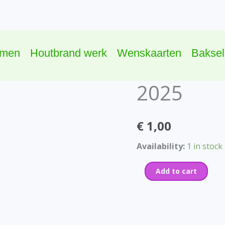
omen
Houtbrand werk
Wenskaarten
Baksel
2025
2025
quantity
€
1,00
Availability:
1 in stock
Add to cart