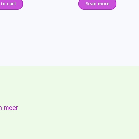
 to cart
Read more
n meer