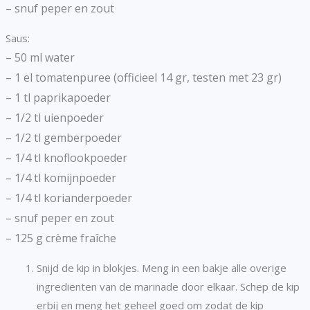
– snuf
peper en zout
Saus:
– 50
ml
water
– 1
el
tomatenpuree (officieel 14 gr, testen met 23 gr)
– 1
tl
paprikapoeder
– 1/2
tl
uienpoeder
– 1/2
tl
gemberpoeder
– 1/4
tl
knoflookpoeder
– 1/4
tl
komijnpoeder
– 1/4
tl
korianderpoeder
– snuf
peper en zout
– 125
g
crème fraîche
Snijd de kip in blokjes. Meng in een bakje alle overige
ingrediënten van de marinade door elkaar. Schep de kip
erbij en meng het geheel goed om zodat de kip