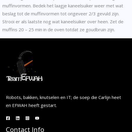
muffinvormen. Bedek het laagje kaneelsuiker weer met wat
beslag tot de muffinvormen tot ongeveer 2/3 gevuld zijn.
Strooi er als laatste nog wat kaneelsuiker over heen. Zet de
muffins 20 – 25 min in de oven totdat ze goudbruin zijn.
Robots, bakken, knutselen en IT; de soep die Carlijn heet
en EFWAH heeft gestart.
Contact Info