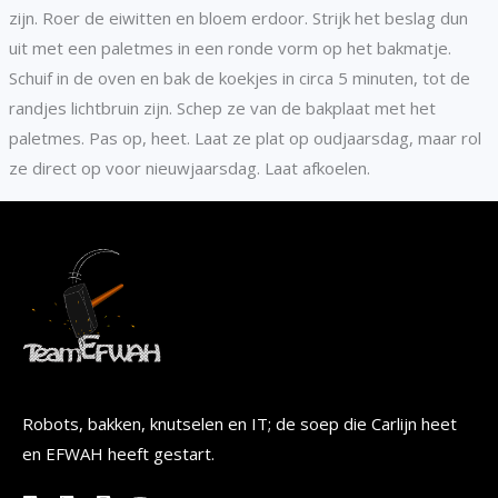
zijn. Roer de eiwitten en bloem erdoor. Strijk het beslag dun
uit met een paletmes in een ronde vorm op het bakmatje.
Schuif in de oven en bak de koekjes in circa 5 minuten, tot de
randjes lichtbruin zijn. Schep ze van de bakplaat met het
paletmes. Pas op, heet. Laat ze plat op oudjaarsdag, maar rol
ze direct op voor nieuwjaarsdag. Laat afkoelen.
Robots, bakken, knutselen en IT; de soep die Carlijn heet
en EFWAH heeft gestart.