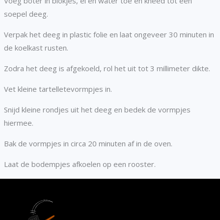
Voeg boter in blokjes, ei en water toe en kneed tot een
soepel deeg.
Verpak het deeg in plastic folie en laat ongeveer 30 minuten in
de koelkast rusten.
Zodra het deeg is afgekoeld, rol het uit tot 3 millimeter dikte.
Vet kleine tartelletevormpjes in.
Snijd kleine rondjes uit het deeg en bedek de vormpjes
hiermee.
Bak de vormpjes in circa 20 minuten af in de oven.
Laat de bodempjes afkoelen op een rooster.