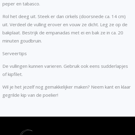
peper en tabasco.
Rol het deeg uit. Steek er dan cirkels (doorsnede ca. 14 cm)
uit. Verdeel de vulling erover en vouw ze dicht. Leg ze op de
bakplaat. Bestrijk de empanadas met ei en bak ze in ca. 20
minuten goudbruin.
Serveertips
De vullingen kunnen varieren. Gebruik ook eens sudderlapjes
of kipfilet.
Wil je het jezelf nog gemakkelijker maken? Neem kant en klaar
gegrilde kip van de poelier!