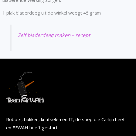
bladerende werking zorgen.
1 plak bladerdeeg uit de winkel weegt 45 gram
Zelf bladerdeeg maken – recept
Robots, bakken, knutselen en IT; de soep die Carlijn heet
en EFWAH heeft gestart.