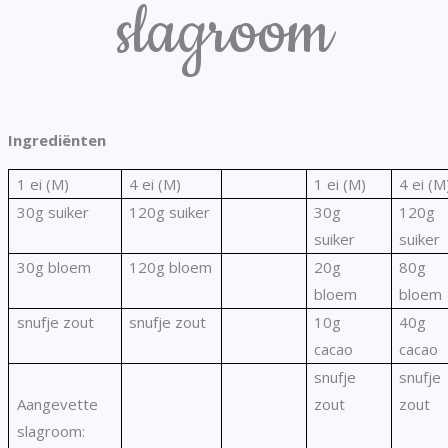
slagroom
Ingrediënten
1 ei (M)
4 ei (M)
1 ei (M)
4 ei (M
30g suiker
120g suiker
30g
120g
suiker
suiker
30g bloem
120g bloem
20g
80g
bloem
bloem
snufje zout
snufje zout
10g
40g
cacao
cacao
snufje
snufje
Aangevette
zout
zout
slagroom: