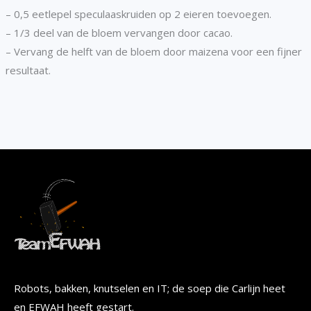
– 0,5 eetlepel speculaaskruiden op 2 eieren toevoegen.
– 1/3 deel van de bloem vervangen door cacao.
– Vervang de helft van de bloem door maizena voor een fijner
resultaat.
Robots, bakken, knutselen en IT; de soep die Carlijn heet
en EFWAH heeft gestart.