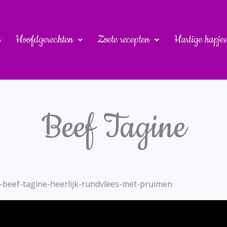
u
Hoofdgerechten
Zoete recepten
Hartige hapjes
Beef Tagine
-beef-tagine-heerlijk-rundvlees-met-pruimen