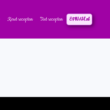
Kerst recepten
Test recepten
EFWAH.nl