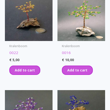
Kralenboom
Kralenboom
0022
0016
€
5,00
€
10,00
Add to cart
Add to cart